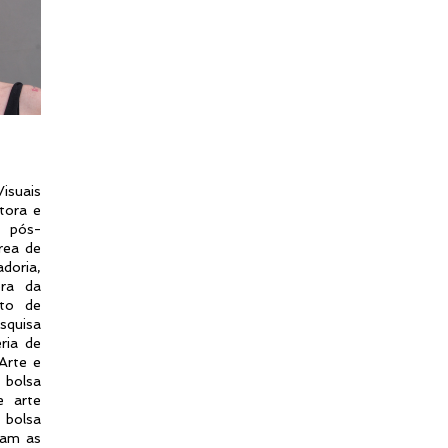
isuais
tora e
 pós-
rea de
doria,
ora da
eto de
squisa
ria de
Arte e
 bolsa
e arte
 bolsa
ram as