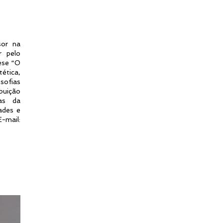
sor na
r pelo
ese “O
ética,
sofias
buição
as da
ades e
-mail: