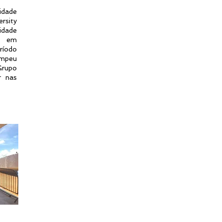
idade
ersity
idade
o em
ríodo
ompeu
Grupo
r nas