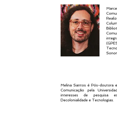
Marce
Comun
Reali
Columb
Bibli
Comun
integ
(GPE
Tecno
Sonor
Melina Santos é Pós-doutora
Comunicação pela Universida
interesses de pesquisa es
Decolonialidade e Tecnologias.