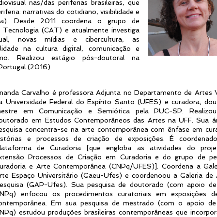
ovisual nas/das periferias brasileiras, que
iferia: narrativas do cotidiano, visibilidade e
fba). Desde 2011 coordena o grupo de
e Tecnologia (CAT) e atualmente investiga
ual, novas mídias e cibercultura, as
lidade na cultura digital, comunicação e
vismo. Realizou estágio pós-doutoral na
Portugal (2016).
nanda Carvalho é professora Adjunta no Departamento de Artes V
a Universidade Federal do Espírito Santo (UFES) e curadora; dou
estre em Comunicação e Semiótica pela PUC-SP. Realizou
outorado em Estudos Contemporâneos das Artes na UFF. Sua á
esquisa concentra-se na arte contemporânea com ênfase em cura
istórias e processos de criação de exposições. É coordenad
lataforma de Curadoria [que engloba as atividades do proj
xtensão Processos de Criação em Curadoria e do grupo de pe
uradoria e Arte Contemporânea (CNPq/UFES)]. Coordena a Gale
rte Espaço Universitário (Gaeu-Ufes) e coordenoou a Galeria de 
esquisa (GAP-Ufes). Sua pesquisa de doutorado (com apoio de
NPq) enfocou os procedimentos curatoriais em exposições d
ontemporânea. Em sua pesquisa de mestrado (com o apoio de
NPq) estudou produções brasileiras contemporâneas que incorpo