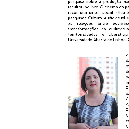
pesquisa sobre a produção audi
resultou no livro O cinema da per
reconhecimento social (Edu
pesquisas Cultura Audiovisual 
as relações entre audiovis
transformações da audiovisua
territorialidades e ciberati
Universidade Aberta de Lisboa, 
A
d
m
d
p
h
P
e
C
A
P
C
c
C