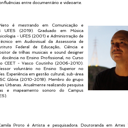
onfluências entre documentário e videoarte.
ri Neto é mestrando em Comunicação e
OM UFES (2019). Graduado em Música
sicologia - UFES (2001) e Administração de
cnico em Audiovisual da Assessoria de
tituto Federal de Educação, Ciência e
sitor de trilhas musicais e sound designer
docência no Ensino Profissional, no Curso
eo CEET - Vasco Coutinho (2006-2010).
essor voluntário no Ensino Superior no
s. Experiência em gestão cultural, sub-área
SESC Glória (2010-2018). Membro do grupo
des Urbanas. Atualmente realizando pesquisa
onoras e mapeamento sonoro do Campus
FES).
Camila Proto é Artista e pesquisadora. Doutoranda em Artes V