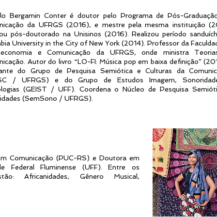
lo Bergamin Conter é doutor pelo Programa de Pós-Graduaç
icação da UFRGS (2016), e mestre pela mesma instituição (2
zou pós-doutorado na Unisinos (2016). Realizou período sanduíc
ia University in the City of New York (2014). Professor da Faculda
oteconomia e Comunicação da UFRGS, onde ministra Teoria
icação. Autor do livro “LO-FI: Música pop em baixa definição” (20
rante do Grupo de Pesquisa Semiótica e Culturas da Comuni
SC / UFRGS) e do Grupo de Estudos Imagem, Sonoridad
logias (GEIST / UFF). Coordena o Núcleo de Pesquisa Semiót
idades (SemSono / UFRGS).
 em Comunicação (PUC-RS) e Doutora em
de Federal Fluminense (UFF). Entre os
tão: Africanidades, Gênero Musical,