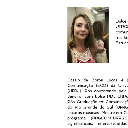
Dulce
UFRGS
comun
midiát
Estud
Cássio de Borba Lucas é p
Comunicação (ECO) da Unive
(UFRJ). Pós-doutorando pela
Janeiro, com bolsa PDJ CNP
Pós-Graduação em Comunicaçã
do Rio Grande do Sul (UFRG
escutas musicais. Mestre em 
programa (PPGCOM-UFRGS)
significâncias, intertextual