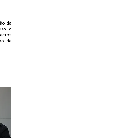
ção da
isa a
ectos
upo de