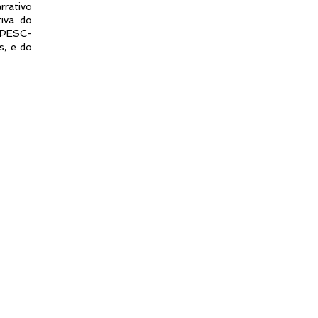
rrativo
tiva do
GPESC-
s, e do