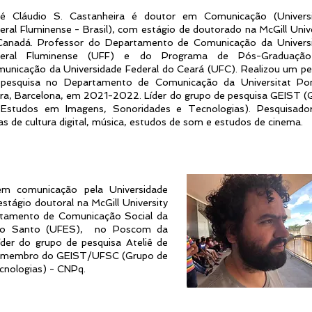
é Cláudio S. Castanheira
é doutor em Comunicação (Univers
eral Fluminense - Brasil), com estágio de doutorado na McGill Univ
anadá. Professor do Departamento de Comunicação da Univers
deral Fluminense (UFF) e do Programa de Pós-Graduaçã
unicação da Universidade Federal do Ceará (UFC). Realizou um pe
pesquisa no Departamento de Comunicação da Universitat P
ra, Barcelona, em 2021-2022. Líder do grupo de pesquisa GEIST (
Estudos em Imagens, Sonoridades e Tecnologias). Pesquisado
as de cultura digital, música, estudos de som e estudos de cinema.
em comunicação pela Universidade
stágio doutoral na McGill University
rtamento de Comunicação Social da
írito Santo (UFES), no Poscom da
íder do grupo de pesquisa Ateliê de
É membro do GEIST/UFSC (Grupo de
cnologias) - CNPq.