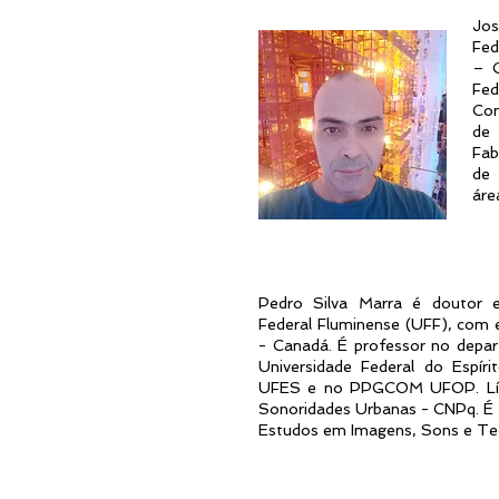
Jos
Fed
– C
Fe
Com
de 
Fab
de 
áre
Pedro Silva Marra é doutor 
Federal Fluminense (UFF), com e
- Canadá. É professor no depa
Universidade Federal do Esp
UFES e no PPGCOM UFOP.
L
Sonoridades Urbanas - CNPq. 
Estudos em Imagens, Sons e Te