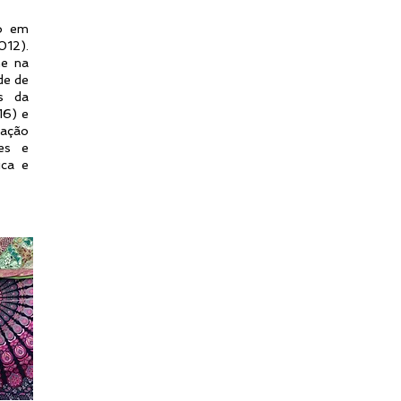
ão em
012).
he na
de de
s da
16) e
cação
es e
ica e