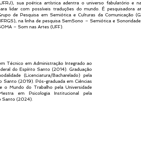
UFRJ), sua poética artística adentra o universo fabulatório e na
para lidar com possíveis traduções do mundo. É pesquisadora a
Grupo de Pesquisa em Semiótica e Culturas da Comunicação (
UFRGS), na linha de pesquisa SemSono – Semiótica e Sonoridade
SOMA – Som nas Artes (UFF).
em Técnico em Administração Integrado ao
ederal do Espírito Santo (2014). Graduação
dalidade (Licenciatura/Bacharelado) pela
ito Santo (2019). Pós-graduada em Ciências
 e o Mundo do Trabalho pela Universidade
estra em Psicologia Institucional pela
to Santo (2024).