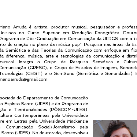
Mario Arruda é artista, produtor musical, pesquisador e profes
Unisinos no Curso Superior em Produção Fonográfica. Douto
Programa de Pós-Graduação em Comunicação da UFRGS com a t
ato de criação no plano da música pop”. Pesquisa nas áreas da Est
da Semiótica e das Teorias da Comunicação com enfoque em filo
da diferença, música, arte e tecnologias da comunicação e distri
musical. Integra o Grupo de Pesquisa Semiótica e Cultur
Comunicação (GPESC), o Grupo de Estudos de Imagem, Sonorid
Tecnologias (GEIST) e o SemSono (Semiótica e Sonoridades). E
marioarruds@gmail.com
Associada do Departamento de Comunicação
 do Espírito Santo (UFES) e do Programa de
ão e Territorialidades (PÓSCOM-UFES).
ltura Contemporâneas pela Universidade
re em Letras pela Universidade Mackenzie
Comunicação Social/Jornalismo pela
to Santo (UFES). No doutorado, desenvolveu