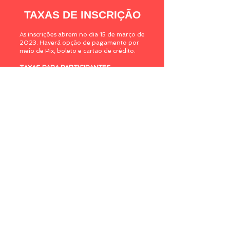
TAXAS DE INSCRIÇÃO
As inscrições abrem no dia 15 de março de
2023. Haverá opção de pagamento por
meio de Pix, boleto e cartão de crédito.
TAXAS PARA PARTICIPANTES
Professores, profissionais e doutores
De 15/3 a 14/4: R$ 150,00
De 15/4 a 7/5: R$ 200,00
Estudantes de pós-graduação
De 15/3 a 14/4: R$ 100,00
De 15/4 a 7/5: R$ 150,00
​Estudantes de graduação
De 15/3 a 14/4: R$ 30,00
De 15/4 a 7/5: R$ 50,00
TAXA PARA OUVINTES
Até 6/6: R$ 40,00