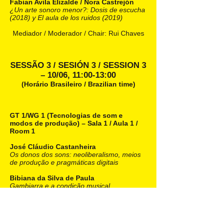
Fabian Avila Elizalde / Nora Castrejón
¿Un arte sonoro menor?: Dosis de escucha
(2018) y El aula de los ruidos (2019)
Mediador / Moderador / Chair: Rui Chaves
SESSÃO 3 / SESIÓN 3 / SESSION 3
– 10/06, 11:00-13:00
(Horário Brasileiro / Brazilian time)
GT 1/WG 1 (Tecnologias de som e
modos de produção) – Sala 1 / Aula 1 /
Room 1
José Cláudio Castanheira
Os donos dos sons: neoliberalismo, meios
de produção e pragmáticas digitais
Bibiana da Silva de Paula
Gambiarra e a condição musical
in(ter)dependente
Alex Martoni / Hernán Ulm
Rituais da escuta: Novas heurísticas do