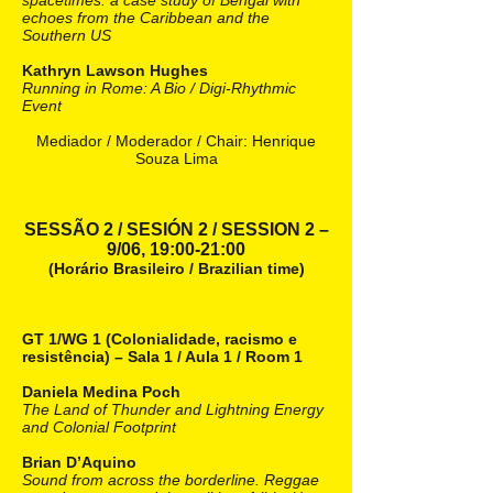
spacetimes: a case study of Bengal with
echoes from the Caribbean and the
Southern US
Kathryn Lawson Hughes
Running in Rome: A Bio / Digi-Rhythmic
Event
Mediador / Moderador / Chair: Henrique
Souza Lima
SESSÃO 2 / SESIÓN 2 / SESSION 2 –
9/06, 19:00-21:00
(Horário Brasileiro / Brazilian time)
GT 1/WG 1 (Colonialidade, racismo e
resistência) – Sala 1 / Aula 1 / Room 1
Daniela Medina Poch
The Land of Thunder and Lightning Energy
and Colonial Footprint
Brian D’Aquino
Sound from across the borderline. Reggae