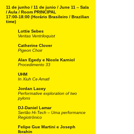
11 de junho / 11 de junio / June 11 – Sala
/ Aula / Room PRINCIPAL
17:00-18:00 (Horário Brasileiro / Brazilian
time)
Lottie Sebes
Veritas Ventriloquist
Catherine Clover
Pigeon Choir
Alan Egedy e Nicole Karniol
Procedimento 33
UHM
In Xiuh Ce Amatl
Jordan Lacey
Performative exploration of two
pylons
DJ-Daniel Lamar
Sertão Hi-Tech – Uma performance
Regiotrônico
Felipe Gue Martini e Joseph
Ibrahin