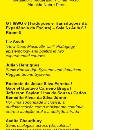
Mediador / Moderador / Chair: Victor
Almeida Nobre Pires
GT 6/WG 6 (Traduções e Transduções da
Experiência da Escuta) – Sala 6 / Aula 6 /
Room 6
Liv Sovik
“How Does Music Stir Us?” Pedagogy,
epistemology and politics in two
experimental courses
Julian Henriques
Sonic Knowledge Systems and Jamaican
Reggae Sound Systems
Rosinete de Jesus Silva Ferreira /
Gabriel Gustavo Carneiro Braga /
Jefferson Saylon Lima de Sousa / Carlos
Benedito Alves da Silva Júnior
Por uma sonoridade inclusiva: a
audiodescrição como movimento contínuo
entre a audição oral e a audição letrada
Aadita Chaudhury
Sonic ecologies across (de)colonial