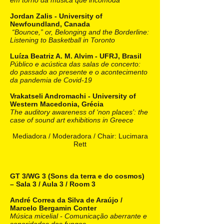
em torno da música que incomoda
Jordan Zalis - University of
Newfoundland, Canada
“Bounce,” or, Belonging and the Borderline:
Listening to Basketball in Toronto
Luíza Beatriz A. M. Alvim - UFRJ, Brasil
Público e acústica das salas de concerto:
do passado ao presente e o acontecimento
da pandemia de Covid-19
Vrakatseli Andromachi - University of
Western Macedonia, Grécia
The auditory awareness of ‘non places’: the
case of sound art exhibitions in Greece
Mediadora / Moderadora / Chair: Lucimara
Rett
GT 3/WG 3 (Sons da terra e do cosmos)
– Sala 3 / Aula 3 / Room 3
André Correa da Silva de Araújo /
Marcelo Bergamin Conter
Música micelial - Comunicação aberrante e